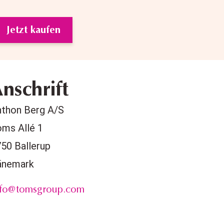
Jetzt kaufen
nschrift
nthon Berg A/S
ms Allé 1
50 Ballerup
änemark
nfo@tomsgroup.com